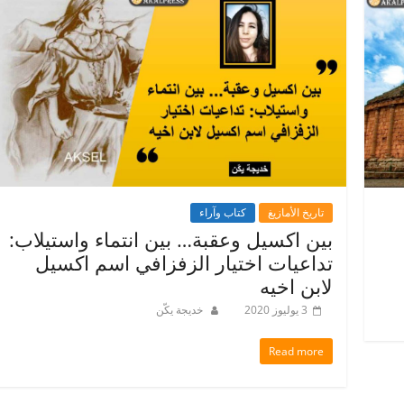
تاريخ الأمازيغ
كتاب وآراء
بين اكسيل وعقبة… بين انتماء واستيلاب:
تداعيات اختيار الزفزافي اسم اكسيل
لابن اخيه
3 يوليوز 2020
خديجة يكّن
Read more