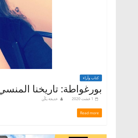
كتاب وآراء
بورغواطة: تاريخنا المنسي
1 غشت 2020
خديجة يكّن
Read more