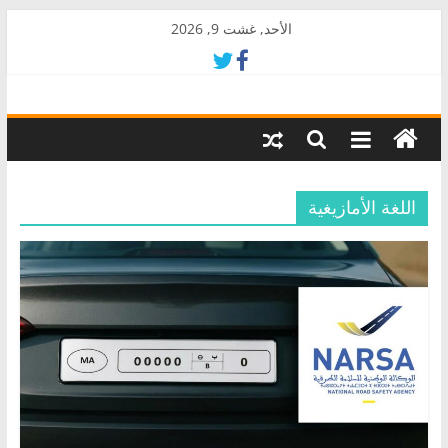
Skip
الأحد, غشت 9, 2026
to
content
AkalPress
منبر
أمازيغ
المغرب
اللغة الأمازيغية