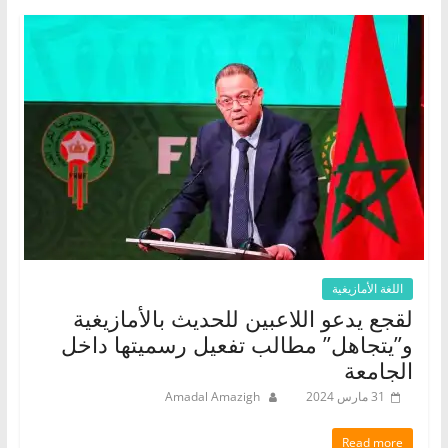
اللغة الأمازيغية
لقجع يدعو اللاعبين للحديث بالأمازيغية
و”يتجاهل” مطالب تفعيل رسميتها داخل
الجامعة
31 مارس 2024
Amadal Amazigh
Read more