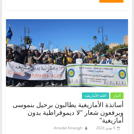
أخبار
اللغة الأمازيغية
أساتذة الأمازيغية يطالبون برحيل بنموسى
ويرفعون شعار “لا ديموقراطية بدون
أمازيغية”
9 نونبر 2023
Amadal Amazigh