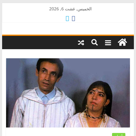
Skip
الخميس, غشت 6, 2026
to
content
AkalPress
منبر
أمازيغ
المغرب