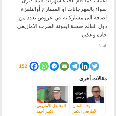
اغنية ، كما قام باحياء سهرات فنية كبرى
سواء بالمهرجانات او المسارح أوالتلفزة
اضافة الى مشاركاته في عروض بعدد من
دول العالم صحبة ايقونة الطرب الامازيغي
حادة وعكي.
5
152
مقالات أخرى
وفاة الفنان
المناضل الأمازيغي
الأمازيغي الكبير
الكبير أحمد