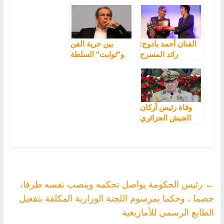
أحمد بادوج متأثراً
الدغرني في ذمة
بفيروس كورونا
الله
الفنان أحمد بادوج:
بين حرية الفن
رائد المسرح
و”ثوابت” السلطة
والسينما
الأمازيغيين بسوس
العالمة
وفاة رئيس أركان
الجيش الجزائري
قايد صالح
←
رئيس الحكومة يواصل تحكمه وينصب نفسه طرفا،
خصما ، وحكما بمرسوم اللجنة الوزارية المكلفة بتفعيل
الطابع الرسمي للأمازيغية