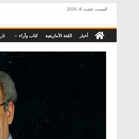
Skip
السبت, غشت 8, 2026
to
AkalPress
content
أخبار
اللغة الأمازيغية
كتاب وآراء
تاري
منبر
أمازيغ
المغرب