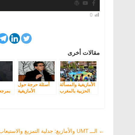
0
مقالات أخرى
الأمازيغية والمسألة
أسئلة حرجة حول
الحزبية بالمغرب
الأمازيغية
بمرجعي
والممارسة
السياسية الحزبية
والمدنية
←
الـــ UMT والأمازيغ: جدلية التمزيغ والاستيعاب