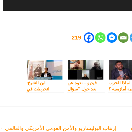
219
لماذا الحزب
فيديو – ندوة عن
ابن الشيخ:
ة أمازيغية ؟
بعد حول “سؤال
انخرطت في
الأمازيغية والبعد
“الأحرار” بصفتي
الهوياتي في العمل
الشخصية وقانون
الحزبي”
“التجمع” لا يمنع
الإنتماء للأحزاب
السياسية
إرهاب البوليساريو والأمن القومي الأمريكي والعالمي
→