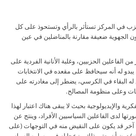
لحزب في المركز تستأثر بالرأي وتستحوذ على كل
ن الجهوية ضعيفة مقارنة بالمناضلين في عين
ن الفاعلين الحزبيين، وغلبة الأنانية الفردية على
 يبدو له أنه سيحافظ على مقعده في الانتخابات
 له البقاء في الكرسي، يضطر إلى مغادرته على
ات وعلى منظومة المصالح.
رية والإيديولوجية بحيث لا يبقى هناك اعتبار لهذا
رتها لدى الفاعلين السياسيين الأفراد، وينتج عن
ى آخر قد يكون على النقيض منه في التوجهات (على
ته) دون أن يعتبر ذلك مزعجا له في مساره السياسي