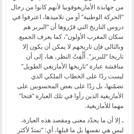
من جهابذة الأمازيغوفوبيا لأنهم كانوا من رجال
“الحركة الوطنية” أو من تلاميذها، اعترفوا في
دروس التاريخ التي قرّروها أن “البربر هم
سكان المغرب الأولون”، كما يعرف الجميع.
وبالتالي فإن تاريخهم لا يمكن أن يكون إلا
تاريخا “للبربر”. أَلْفِتُ النظر، هنا، إلى أن
مناقشة عبارة “تاريخها الأمازيغي الطويل”
ليست ردّا على الخطاب الملكي الذي
تضمّنها، بل ردّا على بعض المحسوبين على
الأمازيغية الذين رأوا في تلك العبارة “فتحا”
مهما للأمازيغية.
ـ إلا أن ما يحدّد معنى ومقصد هذه العبارة،
ليس هي نفسها بل ما قبلها، أي: “تمتدّ لأكثر