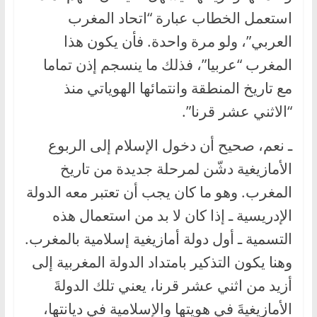
استعمل الخطاب عبارة “اتحاد المغرب
العربي”، ولو مرة واحدة. فأن يكون هذا
المغرب “عربيا”، فذلك ما ينسجم إذن تماما
مع تاريخ المنطقة وانتمائها الهوياتي منذ
“الاثني عشر قرنا”.
ـ نعم، صحيح أن دخول الإسلام إلى الربوع
الأمازيغية دشّن لمرحلة جديدة من تاريخ
المغرب. وهو ما كان يجب أن تعتبر معه الدولة
الإدريسية ـ إذا كان لا بد من استعمال هذه
التسمية ـ أول دولة أمازيغية إسلامية بالمغرب.
وهنا يكون التذكير بامتداد الدولة المغربية إلى
أزيد من اثني عشر قرنا، يعني تلك الدولةَ
الأمازيغيةَ في هويتها والإسلامية في ديانتها،