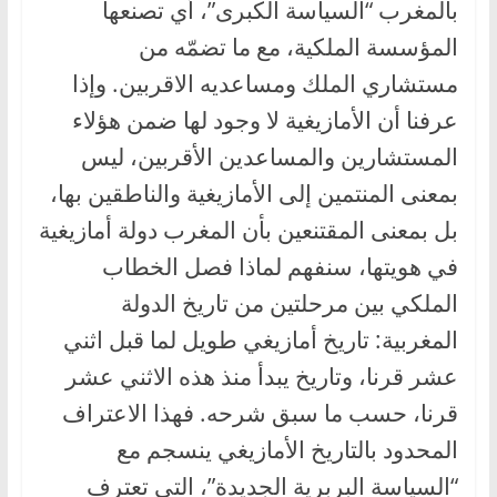
بالمغرب “السياسة الكبرى”، أي تصنعها
المؤسسة الملكية، مع ما تضمّه من
مستشاري الملك ومساعديه الاقربين. وإذا
عرفنا أن الأمازيغية لا وجود لها ضمن هؤلاء
المستشارين والمساعدين الأقربين، ليس
بمعنى المنتمين إلى الأمازيغية والناطقين بها،
بل بمعنى المقتنعين بأن المغرب دولة أمازيغية
في هويتها، سنفهم لماذا فصل الخطاب
الملكي بين مرحلتين من تاريخ الدولة
المغربية: تاريخ أمازيغي طويل لما قبل اثني
عشر قرنا، وتاريخ يبدأ منذ هذه الاثني عشر
قرنا، حسب ما سبق شرحه. فهذا الاعتراف
المحدود بالتاريخ الأمازيغي ينسجم مع
“السياسة البربرية الجديدة”، التي تعترف