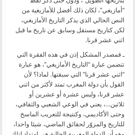
بتاريخها الطويل”، ودون حتى ذكر لفظ
“أمازيغي”، لكان ذلك أفضل للأمازيغية من
النص الحالي الذي يذكر التاريخ الأمازيغي،
لكن كتاريخ مستقل وسابق عن تاريخ ما قبل
اثني عشر قرنا.
ـ فمصدر المشكل إذن في هذه الفقرة التي
تتضمن عبارة “التاريخ الأمازيغي”، هو عبارة
“اثني عشر قرنا” التي سبقتها. لماذا؟ لأن
القول بأن دولة المغرب تمتد لأكثر من اثني
عشر قرنا، وليس عشرة أو عشرين أو
ثلاثين…، يعني في الوعي الشعبي والثقافي،
وحتى الأكاديمي، وكنتيجة للتعريب الماسخ
للتاريخ والمزوّر لحقائق الماضي، شيئا واحدا،
وهو أن الدولة المغربية الحالية هي امتداد لتلك