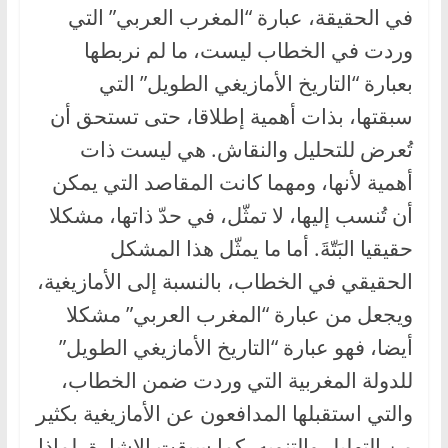
في الحقيقة، عبارة “المغرب العربي” التي
وردت في الخطاب ليست، ما لم نربطها
بعبارة “التاريخ الأمازيغي الطويل” التي
سبقتها، بذات أهمية إطلاقا، حتى تستحق أن
تُعرض للتحليل والنقاش. هي ليست ذات
أهمية لأنها، ومهما كانت المقاصد التي يمكن
أن تُنسب إليها، لا تمثّل، في حدّ ذاتها، مشكلا
حقيقيا البَتّةَ. أما ما يمثّل هذا المشكل
الحقيقي في الخطاب، بالنسبة إلى الأمازيغية،
ويجعل من عبارة “المغرب العربي” مشكلا
أيضا، فهو عبارة “التاريخ الأمازيغي الطويل”
للدولة المغربية التي وردت ضمن الخطاب،
والتي استقبلها المدافعون عن الأمازيغية بكثير
من التهليل والتنويه، كما سبقت الإشارة. لماذا