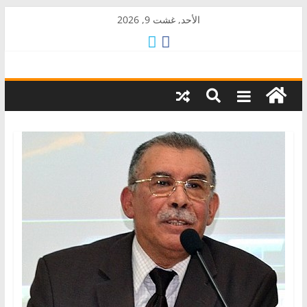
Skip
الأحد, غشت 9, 2026
to
content
AkalPress
منبر
أمازيغ
المغرب