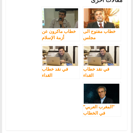
خطاب مفتوح الى
خطاب ماكرون عن
مجلس
أزمة الإسلام
المســتــشــاريـــن
بخصوص الأمازيغية
في نقد خطاب
في نقد خطاب
العَداء
العَداء
الأمازيغوفوبي
الأمازيغوفوبي: (1)
رشيد بنعيسى
“المغرب العربي”
في الخطاب
الملكي