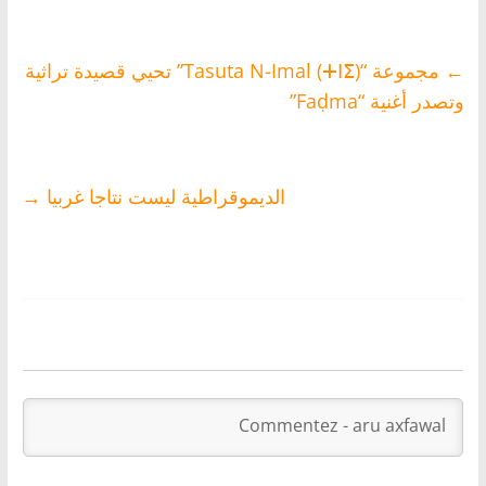
←
مجموعة “Tasuta N-Imal (ⵜⵏⵉ)” تحيي قصيدة تراثية
وتصدر أغنية “Faḍma”
الديموقراطية ليست نتاجا غربيا
→