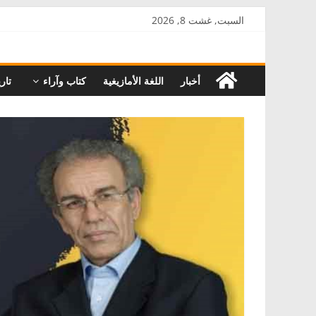
Skip
السبت, غشت 8, 2026
to
AkalPress
content
أخبار
اللغة الأمازيغية
كتاب وآراء
تاري
منبر
أمازيغ
المغرب