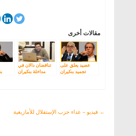
مقالات أخرى
عصيد يعلق على
تناقضان دالان في
تجميد بنكيران
مداخلة بنكيران
ب
عضويته من
الب
البيجيدي
مما
←
فيديو – عداء حزب الإستقلال للأمازيغية