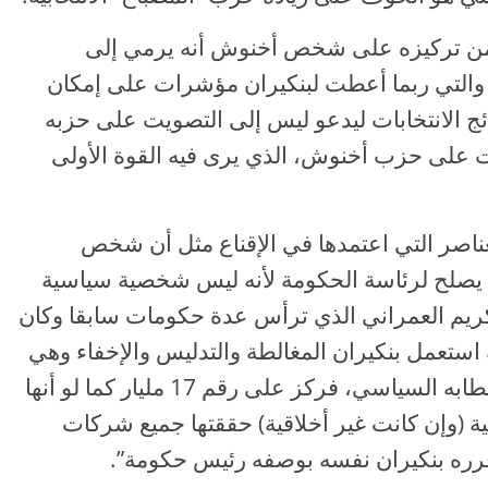
حا من تركيزه على شخص أخنوش أنه يرمي إلى
ير والتي ربما أعطت لبنكيران مؤشرات على إمكان
ائج الانتخابات ليدعو ليس إلى التصويت على حزبه
يت على حزب أخنوش، الذي يرى فيه القوة الأولى
ناصر التي اعتمدها في الإقناع مثل أن شخص
 يصلح لرئاسة الحكومة لأنه ليس شخصية سياسية
ريم العمراني الذي ترأس عدة حكومات سابقا وكان
استعمل بنكيران المغالطة والتدليس والإخفاء وهي
مهارات بلاغية تعوّد على العمل بها في خطابه السياسي، فركز على رقم 17 مليار كما لو أنها
ية (وإن كانت غير أخلاقية) حققتها جميع شركات
رره بنكيران نفسه بوصفه رئيس حكومة”.