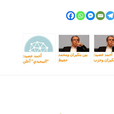
أحمد عصيد:
بين بنكيران ومحمد
أحمد عصيد:
نكيران وحزب
حفيظ
“البيجيدي” أعلن
يجيدي هدفهم
محاربة الفساد وفي
رسة الوصاية
الأخير إنغمس فيه
على المغاربة