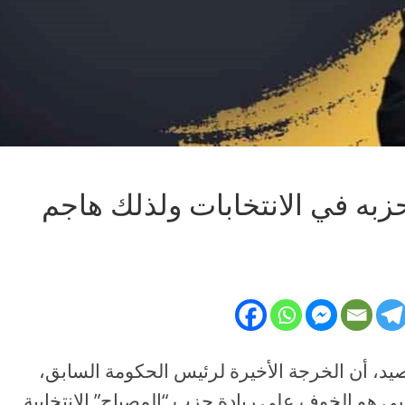
به في الانتخابات ولذلك هاجم
صيد، أن الخرجة الأخيرة لرئيس الحكومة السابق،
سي هو الخوف على ريادة حزب “المصباح” الانتخابية.