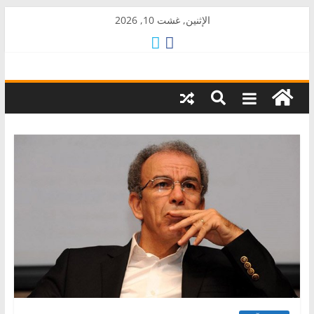
Skip
الإثنين, غشت 10, 2026
to
content
AkalPress
منبر
أمازيغ
المغرب