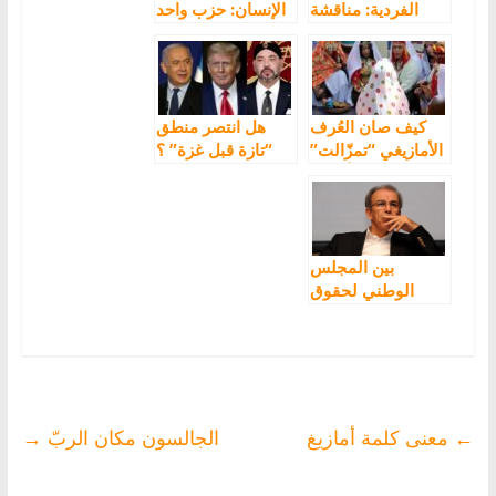
الفردية: مناقشة
الإنسان: حزب واحد
لبعض آراء وزير
فقط من قدم
حقوق الإنسان
برنامجه بالأمازيغية
ودعم لايتعدى 24%
كيف صان العُرف
هل انتصر منطق
الأمازيغي “تمزّالت”
“تازة قبل غزة” ؟
حقوق المرأة منذ
قرون
بين المجلس
الوطني لحقوق
الإنسان والمجلس
العلمي الأعلى
←
معنى كلمة أمازيغ
الجالسون مكان الربّ
→