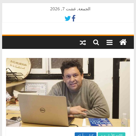
Skip
الجمعة, غشت 7, 2026
to
content
AkalPress
منبر
أمازيغ
المغرب
اللغة الأمازيغية
كتاب وآراء