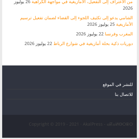
من الاعتراف إلى التفعيل، الأمازيغية في مواجهة الكراهية
26 يوليوز
2026
الشامي يدعو إلى تكثيف اللجوء إلى القضاء لضمان تفعيل ترسيم
الأمازيغية
25 يوليوز 2026
المغرب وفرنسا
22 يوليوز 2026
دوريات ذكية بحلة أمازيغية في شوارع الرباط
22 يوليوز 2026
للنشر في الموقع
للاتصال بنا
Copyright © 2019 - 2021 · AkalPress - ⴰⴽⴰⵍⴱⵔⴻⵙ