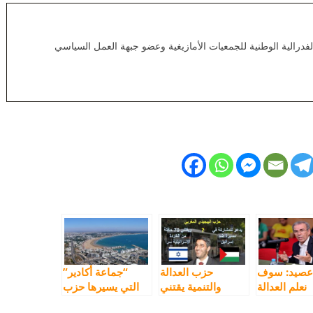
رالية الوطنية للجمعيات الأمازيغية وعضو جبهة العمل السياسي
عصيد: سوف
حزب العدالة
“جماعة أكادير”
نعلم العدالة
والتنمية يقتني
التي يسيرها حزب
التنمية معنى
اسطول حافلات من
العدالة والتنمية،