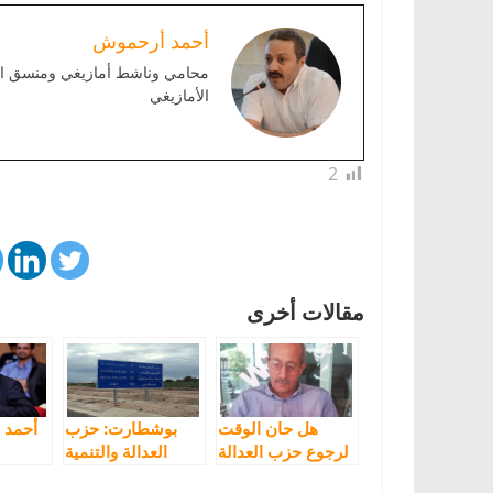
أحمد أرحموش
محامي وناشط أمازيغي ومنسق الفد
الأمازيغي
2
مقالات أخرى
هل حان الوقت
بوشطارت: حزب
أحمد 
لرجوع حزب العدالة
العدالة والتنمية
والتنمية لهويته
يصر على تفكيك
و