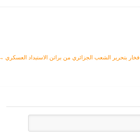
نية المغربية
“الخُرْدة
تصرعلى “تعريب”
التي يكرهون
الإسرائيلية” سرَّا
و”شرقنة” أزقة
الانتماء اليها
ويتهم الأمازيغ
المدينة بتغييب
بالتطبيع علنا
تيفيناغ
فخار بتحرير الشعب الجزائري من براثن الاستبداد العسكري
→