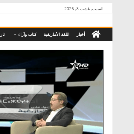
Skip
السبت, غشت 8, 2026
to
AkalPress
content
أخبار
اللغة الأمازيغية
كتاب وآراء
تاري
منبر
أمازيغ
المغرب