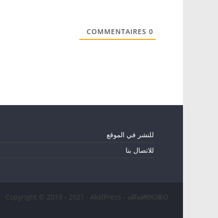
COMMENTAIRES
0
للنشر في الموقع
للاتصال بنا
Copyright © 2019 - 2021 · AkalPress - ⴰⴽⴰⵍⴱⵔⴻⵙ